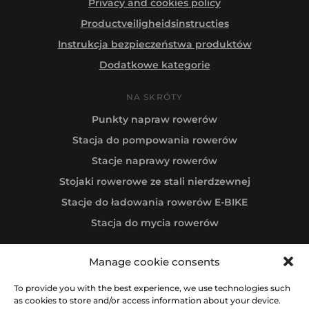
Privacy and cookies policy
Productveiligheidsinstructies
Instrukcja bezpieczeństwa produktów
Dodatkowe kategorie
NA SKRÓTY
Punkty napraw rowerów
Stacja do pompowania rowerów
Stacje naprawy rowerów
Stojaki rowerowe ze stali nierdzewnej
Stacje do ładowania rowerów E-BIKE
Stacja do mycia rowerów
Manage cookie consents
Follow us
To provide you with the best experience, we use technologies such
as cookies to store and/or access information about your device.